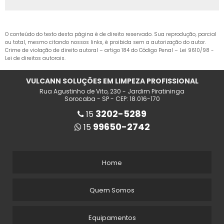
PREÇO MAQUINA PARA LAVAR PISO
O conteúdo do texto desta página é de direito reservado. Sua reprodução, parcial
SERVIÇO DE LIMPEZA DE PISO
ou total, mesmo citando nossos links, é proibida sem a autorização do autor.
Crime de violação de direito autoral – artigo 184 do Código Penal –
Lei 9610/98 -
VARREDEIRA AUTOMÁTICA
Lei de direitos autorais
.
VARREDEIRA DE PISO
VULCANN SOLUÇÕES EM LIMPEZA PROFISSIONAL
Rua Agustinho de Vito, 230 - Jardim Piratininga
VARREDEIRA DE PISO INDUSTRIAL
Sorocaba - SP - CEP: 18.016-170
3202-5289
15
VARREDEIRA INDUSTRIAL
99650-2742
15
VARREDEIRA MANUAL
VARREDEIRA MANUAL DE PISO
Home
VARREDEIRA S20
Quem Somos
ALUGUEL DE MÁQUINA LAVADORA DE PISO
Equipamentos
EMPRESA DE LIMPEZA PÓS OBRA EM SOROCABA