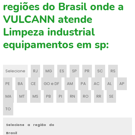
regiões do Brasil onde a
MAQUINA DE LAVAR PISO PROFISSIONAL
VULCANN atende
MAQUINA DE LIMPAR GALPAO
Limpeza industrial
MAQUINA DE LIMPEZA PISO
equipamentos em sp:
MAQUINA DE VARRER PISO
MAQUINA DE VARRER PISO INDUSTRIAL
MAQUINA PARA LAVAR PISO
Selecione
RJ
MG
ES
SP
PR
SC
RS
MAQUINA PARA LAVAR PISO ALUGUEL
PE
BA
CE
GO e DF
AM
PA
AC
AL
AP
MAQUINA PARA LAVAR PISO INDUSTRIAL
MA
MT
MS
PB
PI
RN
RO
RR
SE
MAQUINAS VARREDEIRAS
TO
PEÇAS PARA MAQUINA DE LAVAR PISO
Selecione a região do
PEÇAS PARA VARREDEIRA TENNANT
Brasil