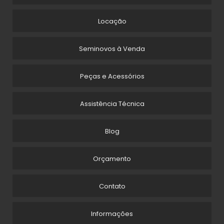
EMPRESA DE LIMPEZA PÓS OBRA EM SP
Locação
EMPRESA DE LIMPEZA PÓS OBRA EM SÃO PAULO
Seminovos à Venda
EQUIPAMENTOS PARA LIMPEZA INDUSTRIAL LOCAÇÃO
Peças e Acessórios
EQUIPAMENTOS PARA LIMPEZA PÓS OBRA
LAVADORA AUTOMÁTICA DE PEÇAS INDUSTRIAIS
Assistência Técnica
LAVADORA DE PISO ALFA BRAVA
Blog
LAVADORA DE PISO ALUGUEL
Orçamento
LAVADORA DE PISO INDUSTRIAL ALFA
LAVADORA DE PISO INDUSTRIAL BATERIA
Contato
LAVADORA DE PISO LOCAÇÃO
Informações
LAVADORA E SECADORA DE PISO ALUGUEL