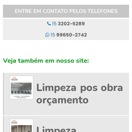
LAVADORA DE PISO INDUSTRIAL ALUGUEL
ENTRE EM CONTATO PELOS TELEFONES
LAVADORA DE PISO INDUSTRIAL ECO
15
3202-5289
LAVADORA DE PISO INDUSTRIAL LOCAÇÃO
15
99650-2742
LAVADORA DE PISO LAVA E SECA
LAVADORA DE PISO PROFISSIONAL
Veja também em nosso site:
LAVADORA DE PISO T7
LAVAGEM DE GALPÃO
Limpeza pos obra
LIMPEZA DE GALPÃO
orçamento
LIMPEZA DE GALPÃO INDUSTRIAL
LIMPEZA DE PISO DE GALPAO
Limpeza
LIMPEZA POS OBRA ORÇAMENTO