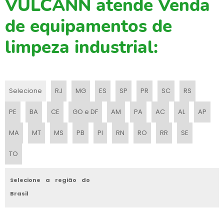
VULCANN atende Venda
MAQUINA DE LIMPEZA PISO
de equipamentos de
MAQUINA DE VARRER PISO
limpeza industrial:
MAQUINA DE VARRER PISO INDUSTRIAL
MAQUINA PARA LAVAR PISO
MAQUINA PARA LAVAR PISO ALUGUEL
Selecione
RJ
MG
ES
SP
PR
SC
RS
MAQUINA PARA LAVAR PISO INDUSTRIAL
PE
BA
CE
GO e DF
AM
PA
AC
AL
AP
MAQUINAS VARREDEIRAS
MA
MT
MS
PB
PI
RN
RO
RR
SE
PEÇAS PARA MAQUINA DE LAVAR PISO
TO
PEÇAS PARA VARREDEIRA TENNANT
Selecione a região do
PREÇO MAQUINA PARA LAVAR PISO
Brasil
SERVIÇO DE LIMPEZA DE PISO