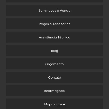
EQUIPAMENTOS PARA LIMPEZA INDUSTRIAL LOCAÇÃO
Seminovos à Venda
EQUIPAMENTOS PARA LIMPEZA PÓS OBRA
Peças e Acessórios
LAVADORA AUTOMÁTICA DE PEÇAS INDUSTRIAIS
LAVADORA DE PISO ALFA BRAVA
Assistência Técnica
LAVADORA DE PISO ALUGUEL
Blog
LAVADORA DE PISO INDUSTRIAL ALFA
Orçamento
LAVADORA DE PISO INDUSTRIAL BATERIA
LAVADORA DE PISO LOCAÇÃO
Contato
LAVADORA E SECADORA DE PISO ALUGUEL
Informações
LAVADORA E SECADORA DE PISO INDUSTRIAL ALUGUEL
Mapa do site
LAVADORA INDUSTRIAL DE PISOS