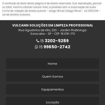
O conteúdo do texto desta página é de direito reservado. Sua reprodução, parcial
VARREDEIRA AUTOMÁTICA
ou total, mesmo citando nossos links, é proibida sem a autorização do autor.
Crime de violação de direito autoral – artigo 184 do Código Penal –
Lei 9610/98 -
VARREDEIRA DE PISO
Lei de direitos autorais
.
VARREDEIRA DE PISO INDUSTRIAL
VULCANN SOLUÇÕES EM LIMPEZA PROFISSIONAL
Rua Agustinho de Vito, 230 - Jardim Piratininga
VARREDEIRA INDUSTRIAL
Sorocaba - SP - CEP: 18.016-170
3202-5289
15
VARREDEIRA MANUAL
99650-2742
15
VARREDEIRA MANUAL DE PISO
VARREDEIRA S20
Home
ALUGUEL DE MÁQUINA LAVADORA DE PISO
Quem Somos
EMPRESA DE LIMPEZA PÓS OBRA EM SOROCABA
Equipamentos
EMPRESA DE LIMPEZA PÓS OBRA EM SP
EMPRESA DE LIMPEZA PÓS OBRA EM SÃO PAULO
Locação